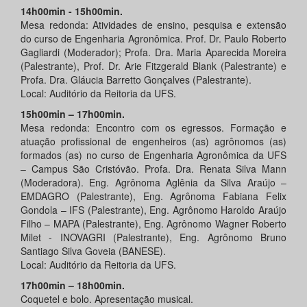
14h00min - 15h00min.
Mesa redonda: Atividades de ensino, pesquisa e extensão
do curso de Engenharia Agronômica. Prof. Dr. Paulo Roberto
Gagliardi (Moderador); Profa. Dra. Maria Aparecida Moreira
(Palestrante), Prof. Dr. Arie Fitzgerald Blank (Palestrante) e
Profa. Dra. Gláucia Barretto Gonçalves (Palestrante).
Local: Auditório da Reitoria da UFS.
15h00min – 17h00min.
Mesa redonda: Encontro com os egressos. Formação e
atuação profissional de engenheiros (as) agrônomos (as)
formados (as) no curso de Engenharia Agronômica da UFS
– Campus São Cristóvão. Profa. Dra. Renata Silva Mann
(Moderadora). Eng. Agrônoma Aglênia da Silva Araújo –
EMDAGRO (Palestrante), Eng. Agrônoma Fabiana Felix
Gondola – IFS (Palestrante), Eng. Agrônomo Haroldo Araújo
Filho – MAPA (Palestrante), Eng. Agrônomo Wagner Roberto
Milet - INOVAGRI (Palestrante), Eng. Agrônomo Bruno
Santiago Silva Goveia (BANESE).
Local: Auditório da Reitoria da UFS.
17h00min – 18h00min.
Coquetel e bolo. Apresentação musical.