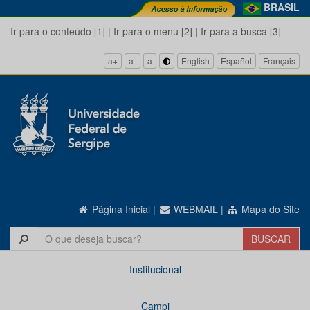
BRASIL
Ir para o conteúdo [1]
|
Ir para o menu [2]
|
Ir para a busca [3]
a+
a-
a
English
Español
Français
Página Inicial
|
WEBMAIL
|
Mapa do Site
Institucional
Campi