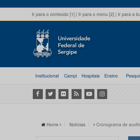
Ir para o conteúdo [1]
|
Ir para o menu [2]
|
Ir para a b
Institucional
Campi
Hospitais
Ensino
Pesqui
Facebook
Twitter
Flickr
RSS
Youtube
Instagram
Home
Notícias
Cronograma de acolhi