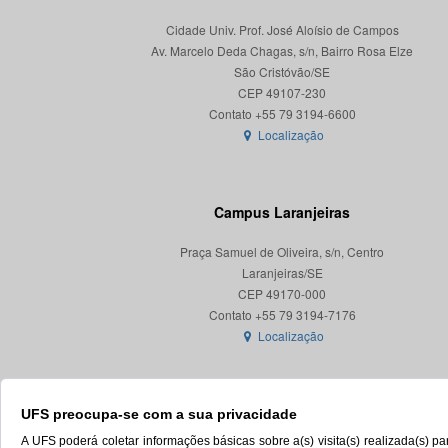
Cidade Univ. Prof. José Aloísio de Campos
Av. Marcelo Deda Chagas, s/n, Bairro Rosa Elze
São Cristóvão/SE
CEP 49107-230
Localização
Campus Laranjeiras
Praça Samuel de Oliveira, s/n, Centro
Laranjeiras/SE
CEP 49170-000
Localização
UFS preocupa-se com a sua privacidade
A UFS poderá coletar informações básicas sobre a(s) visita(s) realizada(s) 