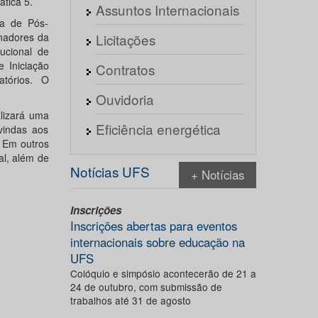
ática 5.
Assuntos Internacionais
ia de Pós-
Licitações
nadores da
ucional de
e Iniciação
Contratos
atórios. O
Ouvidoria
alizará uma
Eficiência energética
vindas aos
 Em outros
al, além de
Notícias UFS
+ Notícias
Inscrições
Inscrições abertas para eventos
internacionais sobre educação na
UFS
Colóquio e simpósio acontecerão de 21 a
24 de outubro, com submissão de
trabalhos até 31 de agosto