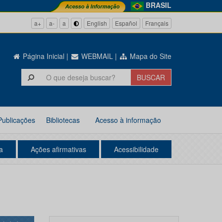
BRASIL
a+
a-
a
English
Español
Français
Página Inicial
|
WEBMAIL
|
Mapa do Site
Publicações
Bibliotecas
Acesso à informação
a
Ações afirmativas
Acessibilidade