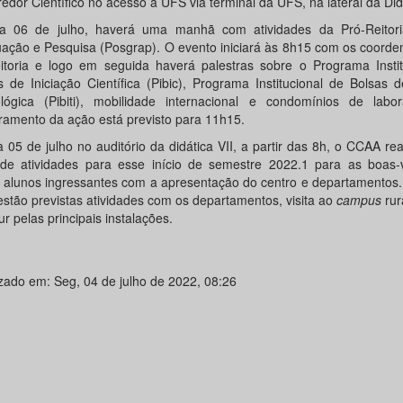
edor Científico no acesso à UFS via terminal da UFS, na lateral da Did
a 06 de julho, haverá uma manhã com atividades da Pró-Reitor
ação e Pesquisa (Posgrap). O evento iniciará às 8h15 com os coorde
eitoria e logo em seguida haverá palestras sobre o Programa Instit
s de Iniciação Científica (Pibic), Programa Institucional de Bolsas d
lógica (Pibiti), mobilidade internacional e condomínios de labor
ramento da ação está previsto para 11h15.
a 05 de julho no auditório da didática VII, a partir das 8h, o CCAA re
 de atividades para esse início de semestre 2022.1 para as boas-
 alunos ingressantes com a apresentação do centro e departamentos.
 estão previstas atividades com os departamentos, visita ao
campus
rur
r pelas principais instalações.
izado em: Seg, 04 de julho de 2022, 08:26