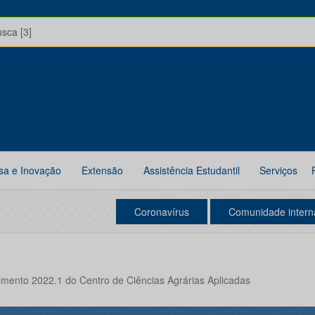
usca [3]
sa e Inovação
Extensão
Assistência Estudantil
Serviços
Coronavírus
Comunidade intern
mento 2022.1 do Centro de Ciências Agrárias Aplicadas