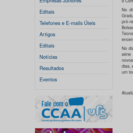
Empresas Júniores
o Corr
No di
Editais
Gradu
pró-r
Telefones e E-mails Úteis
Bolsa
Tecno
Artigos
encer
Editais
No di
série
Notícias
novos
dias,
Resultados
um tou
Eventos
Atual