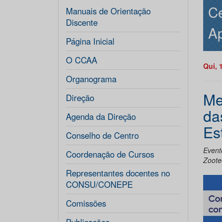
Ce
Manuais de Orientação
Discente
Ap
Página Inicial
O CCAA
Qui, 
Organograma
Me
Direção
da
Agenda da Direção
Es
Conselho de Centro
Event
Coordenação de Cursos
Zoote
Representantes docentes no
CONSU/CONEPE
Comissões