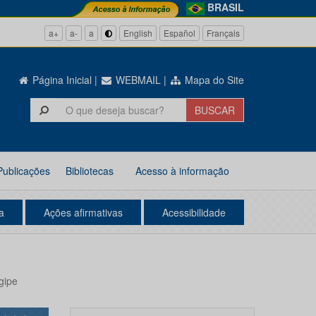
BRASIL
a+
a-
a
English
Español
Français
Página Inicial
|
WEBMAIL
|
Mapa do Site
Publicações
Bibliotecas
Acesso à informação
a
Ações afirmativas
Acessibilidade
gipe