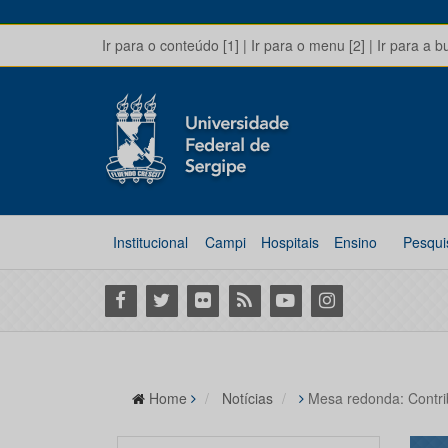
Ir para o conteúdo [1]
|
Ir para o menu [2]
|
Ir para a b
Institucional
Campi
Hospitais
Ensino
Pesqui
Facebook
Twitter
Flickr
RSS
Youtube
Instagram
Home
Notícias
Mesa redonda: Contri