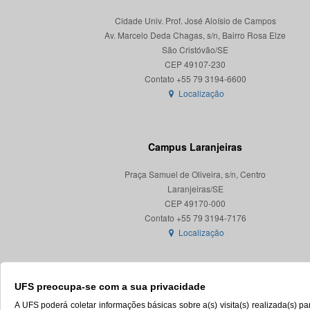
Cidade Univ. Prof. José Aloísio de Campos
Av. Marcelo Deda Chagas, s/n, Bairro Rosa Elze
São Cristóvão/SE
CEP 49107-230
Localização
Campus Laranjeiras
Praça Samuel de Oliveira, s/n, Centro
Laranjeiras/SE
CEP 49170-000
Localização
UFS preocupa-se com a sua privacidade
A UFS poderá coletar informações básicas sobre a(s) visita(s) realizada(s) 