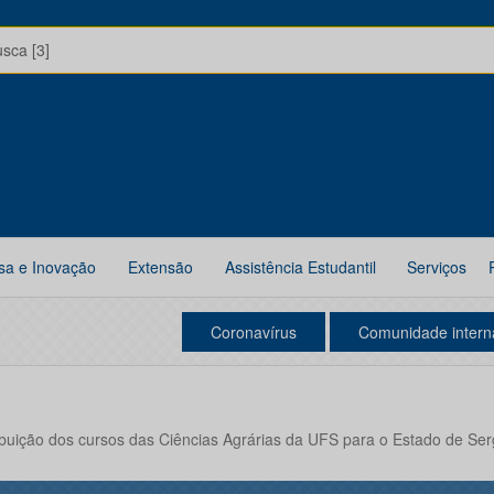
usca [3]
sa e Inovação
Extensão
Assistência Estudantil
Serviços
Coronavírus
Comunidade intern
buição dos cursos das Ciências Agrárias da UFS para o Estado de Ser