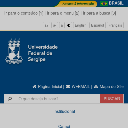
BRASIL
Ir para o conteúdo [1]
|
Ir para o menu [2]
|
Ir para a busca [3]
a+
a-
a
English
Español
Français
Página Inicial
|
WEBMAIL
|
Mapa do Site
Institucional
Campi